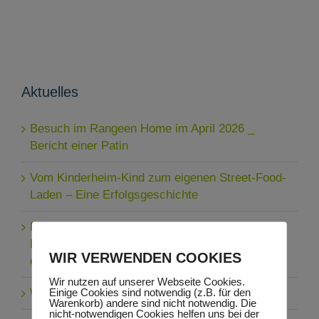
Aktuelles
Besuch im Rangeen Home im April 2026 _
Bericht einer Patin
Vom Kinderheim-Kind zum eigenen Street-Food-
Laden – Eine Erfolgsgeschichte
Ein neuer Schritt zur Selbstständigkeit: Die
Lophelling Boarding School bewirtschaftet ihren
WIR VERWENDEN COOKIES
eigenen Gemüsegarten
Wir nutzen auf unserer Webseite Cookies.
Einige Cookies sind notwendig (z.B. für den
Wenn aus Chancen Lebenswege werden
Warenkorb) andere sind nicht notwendig. Die
nicht-notwendigen Cookies helfen uns bei der