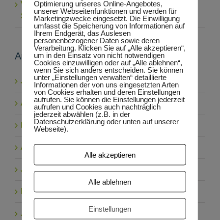
Optimierung unseres Online-Angebotes,
Volunteering bei der Nepal Initiative
unserer Webseitenfunktionen und werden für
Schongau_Ein Bericht
Marketingzwecke eingesetzt. Die Einwilligung
umfasst die Speicherung von Informationen auf
Ihrem Endgerät, das Auslesen
personenbezogener Daten sowie deren
Verarbeitung. Klicken Sie auf „Alle akzeptieren“,
Archiv
um in den Einsatz von nicht notwendigen
Cookies einzuwilligen oder auf „Alle ablehnen“,
wenn Sie sich anders entscheiden. Sie können
unter „Einstellungen verwalten“ detaillierte
Juli 2026
Informationen der von uns eingesetzten Arten
von Cookies erhalten und deren Einstellungen
aufrufen. Sie können die Einstellungen jederzeit
April 2026
aufrufen und Cookies auch nachträglich
jederzeit abwählen (z.B. in der
Datenschutzerklärung oder unten auf unserer
Februar 2026
Webseite).
August 2025
Alle akzeptieren
Juni 2025
Alle ablehnen
Mai 2025
Einstellungen
Juli 2024