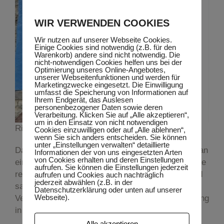
WIR VERWENDEN COOKIES
Wir nutzen auf unserer Webseite Cookies.
Einige Cookies sind notwendig (z.B. für den
Warenkorb) andere sind nicht notwendig. Die
nicht-notwendigen Cookies helfen uns bei der
Optimierung unseres Online-Angebotes,
unserer Webseitenfunktionen und werden für
Marketingzwecke eingesetzt. Die Einwilligung
umfasst die Speicherung von Informationen auf
Ihrem Endgerät, das Auslesen
personenbezogener Daten sowie deren
Verarbeitung. Klicken Sie auf „Alle akzeptieren“,
um in den Einsatz von nicht notwendigen
Ritesh Gotame (5)
Cookies einzuwilligen oder auf „Alle ablehnen“,
wenn Sie sich anders entscheiden. Sie können
unter „Einstellungen verwalten“ detaillierte
Dazu suchen wir noch Paten. Mit nur 35€ kann man
Informationen der von uns eingesetzten Arten
von Cookies erhalten und deren Einstellungen
einem dieser Kleinen aus armen Verhältnissen eine
aufrufen. Sie können die Einstellungen jederzeit
regelmäßige und gesunde Ernährung, ausreichend
aufrufen und Cookies auch nachträglich
jederzeit abwählen (z.B. in der
sauberes Trinkwasser, eine gute medizinische
Datenschutzerklärung oder unten auf unserer
Webseite).
Versorgung und vor allem eine sehr gute Ausbildung
in der Schule ermöglichen.
Alle akzeptieren