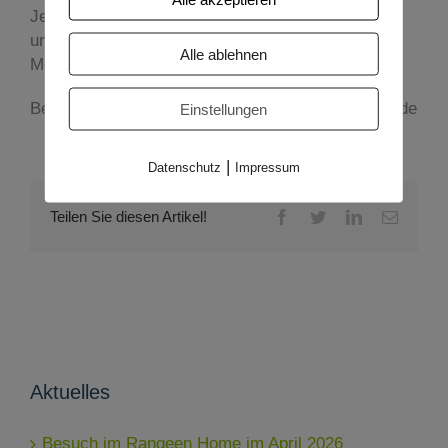
Jeder Cent fließt bei uns direkt in unsere Projekte
und somit auch 100% in die Ausbildung der
Alle ablehnen
Menschen von morgen.
Bei Interesse bitte melden bei nele-seeger@gmx.de
Einstellungen
|
Datenschutz
Impressum
Facebook
Twitter
LinkedIn
E-
Teilen Sie diesen Artikel!
Mail
Aktuelles
Besuch im Rangeen Home im April 2026 _